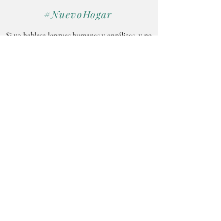
#NuevoHogar
Si yo hablase lenguas humanas y angélicas, y no
tengo amor, vengo a ser como metal que resuena,
o címbalo que retiñe.
1 Corintios 13:1