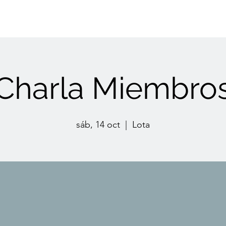
Eventos
Pentecostés
Radio ICFA
Transmisiones & Videos
Sé
Charla Miembro
sáb, 14 oct
  |  
Lota