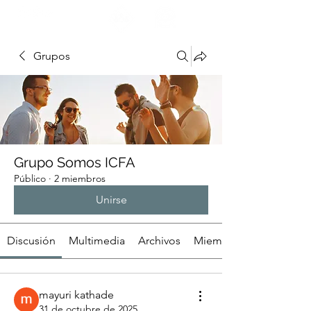
ENCUÉNTRANOS
Grupos
Grupo Somos ICFA
Público
·
2 miembros
Unirse
Discusión
Multimedia
Archivos
Miembros
mayuri kathade
31 de octubre de 2025