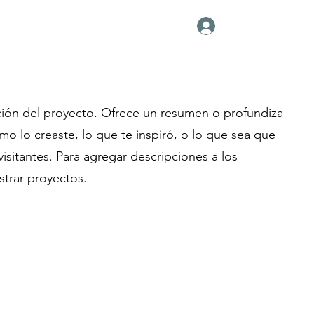
Iniciar sesión
 parte de ICFA
Equipos y Ministerios
pción del proyecto. Ofrece un resumen o profundiza
mo lo creaste, lo que te inspiró, o lo que sea que
isitantes. Para agregar descripciones a los
strar proyectos.