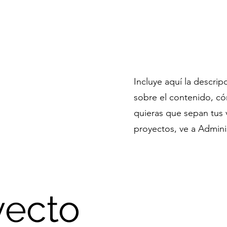
Eventos
Pentecostés
Radio ICFA
Transmisiones & Videos
Sé
Incluye aquí la descri
sobre el contenido, có
quieras que sepan tus v
proyectos, ve a Admini
yecto